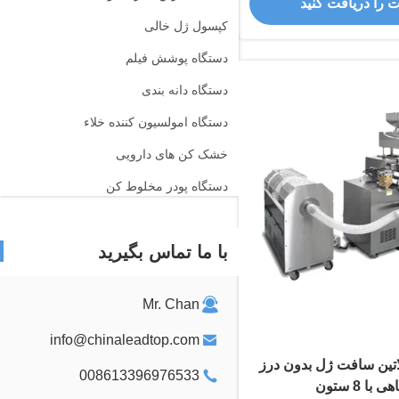
ت را دریافت کنید
کپسول ژل خالی
دستگاه پوشش فیلم
دستگاه دانه بندی
دستگاه امولسیون کننده خلاء
خشک کن های دارویی
دستگاه پودر مخلوط کن
ماشین آلات تصفیه آب
با ما تماس بگیرید
دستگاه پر کردن سرنج
مخلوط کننده پمپ
Mr. Chan
info@chinaleadtop.com
تین سافت ژل بدون درز
008613396976533
با 8 ستون