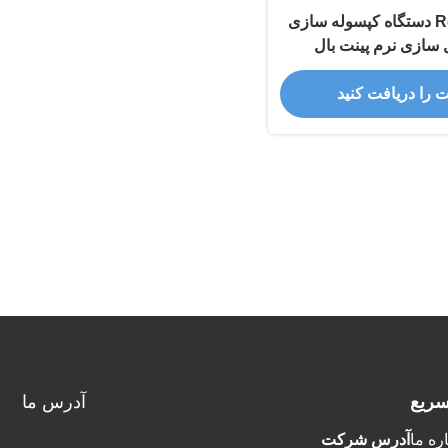
Roller Die Softgel دستگاه کپسوله سازی
سازی نرم پینت بال
ت را دریافت کنید
سريع
آدرس ما
ره ما
آدرس شرکت