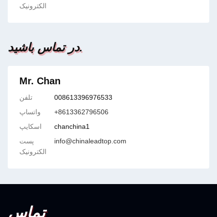
الکترونیک
در تماس باشید.
Mr. Chan
008613396976533
تلفن
+8613362796506
واتساپ
chanchina1
اسکایپ
info@chinaleadtop.com
پست
الکترونیک
تماس