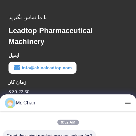
با ما تماس بگیرید
Leadtop Pharmaceutical
Machinery
ایمیل
info@chinaleadtop.com
زمان کار
8:30-22:30
Mr. Chan
آدرس ما
آدرس شرکت
9:52 AM
28th، Jiuan Rd، منطقه صنعتی Jiuli، Shangwang. شهر رویان،
ژجیانگ، چین
Good day, what product are you looking for?