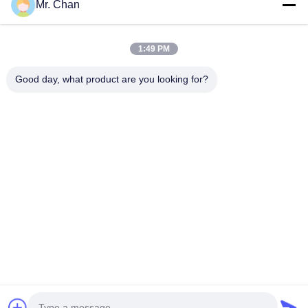
Mr. Chan
آدرس ما
آدرس شرکت
1:49 PM
28th، Jiuan Rd، منطقه صنعتی Jiuli، Shangwang. شهر رویان،
ژجیانگ، چین
Good day, what product are you looking for?
آدرس کارخانه
28th، Jiuan Rd، منطقه صنعتی Jiuli، Shangwang. شهر رویان،
ژجیانگ، چین
تلفن
0086-577-65158955
چین کیفیت خوب ماشین آلات فرآوری دارویی تامین کننده. حق چاپ ©
-2026 Leadtop Pharmaceutical Machinery . تمامی حقوق محفوظ
است.
نقشه سایت
|
سیاست حفظ حریم خصوصی