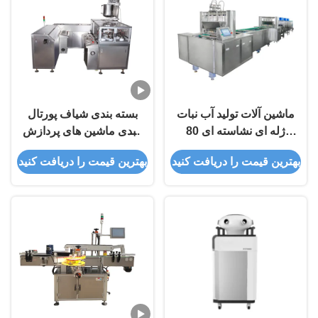
ماشین آلات تولید آب نبات
بسته بندی شیاف پورتال
ژله ای نشاسته ای 80
کبدی ماشین های پردازش
کیلووات تجهیزات ساخت
اتوماتیک دارویی
بهترین قیمت را دریافت کنید
بهترین قیمت را دریافت کنید
خرس صمغی