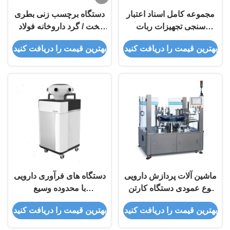
مجموعه کامل اسناد اعتبار
دستگاه برچسب زنی بطری
سنجی تجهیزات ربات
تخت / گرد داروخانه فولاد
بیمارستانی ضدعفونی کننده
ضد زنگ 304
بهترین قیمت را دریافت کنید
بهترین قیمت را دریافت کنید
پزشکی VHP
ماشین آلات پردازش دارویی
دستگاه های فرآوری دارویی
نوع عمودی دستگاه کارتن
با محدوده وسیع
سازی نیمه اتوماتیک
استریلیزاسیون ژنراتور
بهترین قیمت را دریافت کنید
بهترین قیمت را دریافت کنید
استریلیزاسیون رباتیک