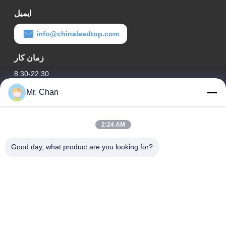
ایمیل
info@chinaleadtop.com
زمان کار
8:30-22:30
Mr. Chan
آدرس ما
آدرس شرکت
2:24 AM
28th، Jiuan Rd، منطقه صنعتی Jiuli، Shangwang. شهر رویان،
ژجیانگ، چین
Good day, what product are you looking for?
آدرس کارخانه
28th، Jiuan Rd، منطقه صنعتی Jiuli، Shangwang. شهر رویان،
ژجیانگ، چین
تلفن
0086-577-65158955