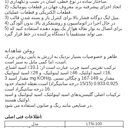
1) ساختار ساده در نوع خطی، آسان در نصب و نگهداری.
2) اتخاذ اجزای پیشرفته برند معروف جهان در قطعات پنوماتیک،
قطعات الکتریکی و قطعات عملیاتی.
3) میل لنگ دوگانه فشار بالا برای کنترل باز و بسته شدن قالب.
4) در حال اجرا در اتوماسیون و روشنفکری بالا، بدون آلودگی
5) برای اتصال به نوار نقاله هوا از یک پیوند دهنده استفاده کنید که
می تواند مستقیماً با دستگاه پرکننده در خط قرار گیرد.
روغن شاهدانه
ظاهر و خصوصیات بسیار نزدیک به ارزش ید پایین روغن بزرک
است، اما کمی مایل به سبز است.
ترکیب تقریبی اسید چرب عبارت است از: 10.1٪ اسید اشباع،
16٪ اسید اولئیک، 46٪ اسید لینولئیک، و 28٪ اسید لینولنیک.
مقدار اسید 3 mg KOH/g، مقدار ید 149-167 و چگالی نسبی
0.925-0.933 (15/15 درجه سانتیگراد) است.نقطه انجماد حدود
16 درجه سانتیگراد است.
ترکیبات اصلی گلیسریدهای اسید لینولئیک، اسید لینولنیک و اسید
اولئیک هستند.
در صنایعی مانند رنگ و صابون استفاده می شود.
اطلاعات فنی اصلی:
LTN-100
مدل