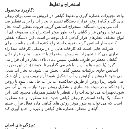
استخراج و تغلیظ
کاربرد محصول:
واحد تجهیزات عصاره گیری و تغلیظ گیاهی در فروش مناسب برای روغن
های گل و گیاه (روغن فرار)، دستگاه تقطیر با بخار آب را برای تقطیر ضد
آب می پذیرد.دستگاه استخراج اسانس گریپ فروت تقطیر کننده بخار
می تواند روغن فرار گیاهی را به طور موثر استخراج کند.مجموعه ای از
انواع مختلف عطرهای فرار گیاهی قابل توجه تر است، این دستگاه تقطیر
کننده بخار اسانس گریپ فروت استخراج کننده اسانس مناسب برای
شرکت هایی است که کارخانه هایی را در نزدیکی کارخانه مبدا راه
اندازی می کنند.تجهیزات به روش استخراج با تقطیر با بخار، قرار دادن
گیاهان معطر در ظرف تقطیر، سپس دمای بالای بخار در آن قرار می
گیرد (یا ادویه ها و آب را با هم می گذاریم تا بجوشد)، در این صورت
اسانس حاوی ترکیبات معطر گیاهان پخش می شود. به بخار آب تبدیل
می شود تا روغن و آزئوتروپ آب تشکیل شود؛ آزئوتروپ پس از آن خنک
می شود، زیرا روغن از طریق جداکننده آب در آب حل نمی شود تا روغن
را جدا کند و در نتیجه جداسازی و تشکیل روغن مورد نیاز ما به آن آب می
شود.تجهیزات می توانند آب را با تقطیر یا تقطیر همزمان محدود کنند، این
دستگاه یک واحد استخراج روغن گیاهی جدید، چند منظوره و چند منظوره
است که می تواند به طور موثر روغن های گیاهی ماده فعال فرار، شبنم
گیاهان معطر، عصاره های گیاهی و غیره را جمع آوری کند.
ویژگی های اصلی: