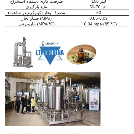
100 لیتر
ظرفیت کاری دستگاه استخراج
مایع بارگیری
50-70 لیتر
60
مصرف بخار (کیلوگرم در ساعت)
0.05-0.09
فشار بخار (MPa)
0.04 mpa (85 ℃)
جاروبرقی (MPa/℃)