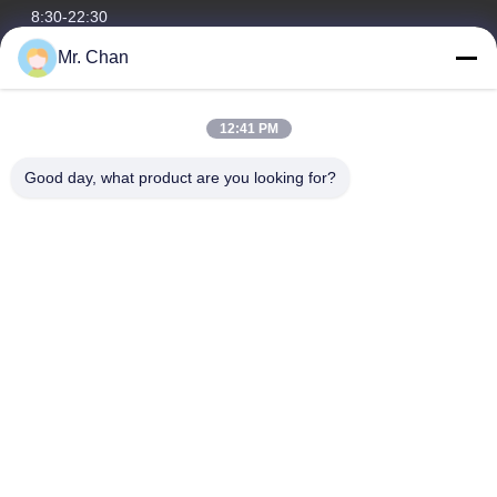
8:30-22:30
Mr. Chan
آدرس ما
آدرس شرکت
12:41 PM
28th، Jiuan Rd، منطقه صنعتی Jiuli، Shangwang. شهر رویان،
ژجیانگ، چین
Good day, what product are you looking for?
آدرس کارخانه
28th، Jiuan Rd، منطقه صنعتی Jiuli، Shangwang. شهر رویان،
ژجیانگ، چین
تلفن
0086-577-65158955
چین کیفیت خوب ماشین آلات فرآوری دارویی تامین کننده. حق چاپ ©
-2026 Leadtop Pharmaceutical Machinery . تمامی حقوق محفوظ