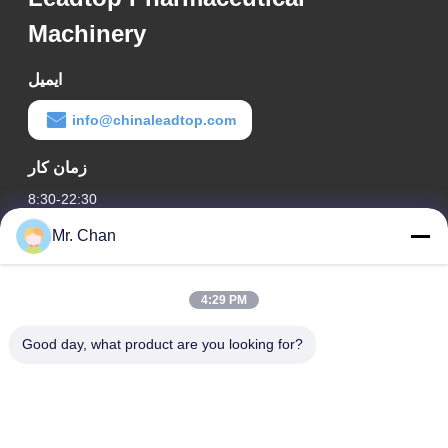
Machinery
ایمیل
info@chinaleadtop.com
زمان کار
8:30-22:30
Mr. Chan
آدرس ما
آدرس شرکت
4:29 PM
28th، Jiuan Rd، منطقه صنعتی Jiuli، Shangwang. شهر رویان،
ژجیانگ، چین
Good day, what product are you looking for?
آدرس کارخانه
28th، Jiuan Rd، منطقه صنعتی Jiuli، Shangwang. شهر رویان،
ژجیانگ، چین