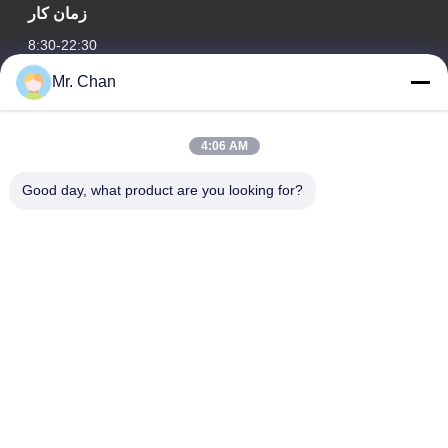
زمان کار
8:30-22:30
Mr. Chan
آدرس ما
آدرس شرکت
4:06 AM
28th، Jiuan Rd، منطقه صنعتی Jiuli، Shangwang. شهر رویان،
ژجیانگ، چین
Good day, what product are you looking for?
آدرس کارخانه
28th، Jiuan Rd، منطقه صنعتی Jiuli، Shangwang. شهر رویان،
ژجیانگ، چین
تلفن
0086-577-65158955