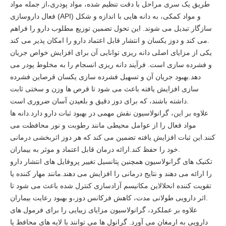
طریق یک سری مراحل با دقت تنظیم شده، مواد پودری،از جمله مواد
فعال داروسازی (API) و مواد کمکی، به دانه هایی با اندازه و شکل
سازگار تبدیل می شوند. این تحول تضمین توزیع مطلوب دارو را فراهم
می کند و دوز یکسان و انتشار قابل اعتماد دارو را امکان پذیر می کند.
یکی از مزایای اصلی دانه ریزی توانایی آن برای افزایش خواص جریان
و فشرده سازی است. فرآیند دانه ریزی انسجام را به مخلوط پودر می
دهد.بهبود جریان آن و تسهیل فشرده سازی یکسان قرصاین فشرده
سازی افزایش یافته باعث می شود تا قرص ها وزن و سختی ثابت
داشته باشند، که برای دوز دقیق و بلعیدن آسان ضروری است.
علاوه بر اين، گرانولاسيون نقش مهمی در بهبود ثبات دارو دارد.دانه ها
مواد فعال را از عوامل محیطی مانند رطوبت و نور محافظت می
کنند.این ثبات افزایش یافته تضمین می کند که هر دوز اثربخشی درمانی
خود را حفظ کند.ارائه درمان قابل اعتماد و موثر به بیماران.
تکنیک های گرانولاسیون همچنین پتانسیل تغییر پروفایل های انتشار دارو
را ارائه می دهند و نتایج درمانی را افزایش می دهند.مانند مهار کننده یا
تقویت کننده انحلالاین مکانیسم آزادسازی کنترل شده باعث می شود تا
اثر دارویی طولانی مدت، کاهش فرکانس دوز،و بهبود رعایت بیماران.
علاوه بر عملکرد، گرانولاسیون مزایای زیبایی را برای فرمول های
دارویی به ارمغان می آورد. گرانول ها می توانند با لایه های محافظ یا