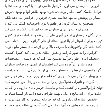
علاوه بر عملکرد، گرانولاسیون مزایای زیبایی را برای فرمول های
دارویی به ارمغان می آورد. گرانول ها می توانند با لایه های محافظ یا
عوامل ماسک کننده طعم پوشانده شوند.بهبود ظاهر آنها و بهبود پذیرش
بیماراین پوشش نه تنها جذابیت بصری قرص را افزایش می دهد بلکه
همچنین به پنهان کردن هر طعم یا بوی ناخوشایند کمک می کند و
مصرف دارو را برای بیماران تجربه ای لذت بخش تر می کند.
سازندگان داروسازی از فن آوری های پیشرفته و اقدامات دقیق کنترل
کیفیت برای اطمینان از بالاترین استانداردهای گرانولاسیون استفاده می
کنند.مانند گرانولاتورهای با سرعت بالا و پردازنده های بستر مایع، تولید
گرانول را به طور کارآمد و دقیق امکان پذیر می کند. کنترل کیفیت
سختگیرانه در طول فرآیند تضمین می کند که هر دسته از مشخصات
مورد نیاز را برآورده می کند.اطمینان از ایمنی و رضایت بیماران.
گرانولاسیون داروها را به سطوح جدیدی از یکپارچگی، ثبات و مراقبت
های بیمار متمرکز می کند.جایی که علم و نوآوری در کنار هم قرار می
گیرند، و تاثیرات تحولآمیز آن را بر سلامت و رفاه خود تجربه کنید.
جهان گرانولاسیون را کشف کنید و پتانسیل فرمول های دارویی را که به
دقت برای ارائه نتایج درمانی بهینه طراحی شده اند، باز کنید.اعتماد به
تخصص سازندگان دارویی که قدرت دانه بندی را به کار می برند، و
اجازه دهید دانه هایی که آنها ایجاد می کنند آینده ای سالم و پر جنب و