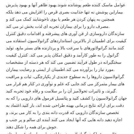
عوامل ماسک کننده طعم پوشانده شوند.بهبود ظاهر آنها و بهبود پذیرش
بیماراین پوشش نه تنها جذابیت بصری قرص را افزایش می دهد بلکه
همچنین به پنهان کردن هر طعم یا بوی ناخوشایند کمک می کند و
مصرف دارو را برای بیماران تجربه ای لذت بخش تر می کند.
سازندگان داروسازی از فن آوری های پیشرفته و اقدامات دقیق کنترل
کیفیت برای اطمینان از بالاترین استانداردهای گرانولاسیون استفاده می
کنند.مانند گرانولاتورهای با سرعت بالا و پردازنده های بستر مایع، تولید
گرانول را به طور کارآمد و دقیق امکان پذیر می کند. کنترل کیفیت
سختگیرانه در طول فرآیند تضمین می کند که هر دسته از مشخصات
مورد نیاز را برآورده می کند.اطمینان از ایمنی و رضایت بیماران.
گرانولاسیون داروها را به سطوح جدیدی از یکپارچگی، ثبات و مراقبت
های بیمار متمرکز می کند.جایی که علم و نوآوری در کنار هم قرار می
گیرند، و تاثیرات تحولآمیز آن را بر سلامت و رفاه خود تجربه کنید.
جهان گرانولاسیون را کشف کنید و پتانسیل فرمول های دارویی را که به
دقت برای ارائه نتایج درمانی بهینه طراحی شده اند، باز کنید.اعتماد به
تخصص سازندگان دارویی که قدرت دانه بندی را به کار می برند، و
اجازه دهید دانه هایی که آنها ایجاد می کنند آینده ای سالم و پر جنب و
جوش برای همه را شکل دهند.