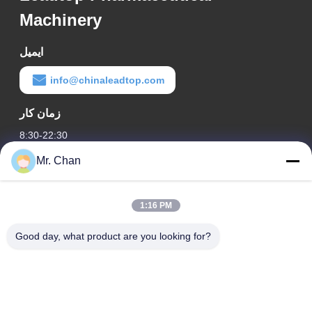
Machinery
ایمیل
info@chinaleadtop.com
زمان کار
8:30-22:30
Mr. Chan
آدرس ما
آدرس شرکت
1:16 PM
28th، Jiuan Rd، منطقه صنعتی Jiuli، Shangwang. شهر رویان،
ژجیانگ، چین
Good day, what product are you looking for?
آدرس کارخانه
28th، Jiuan Rd، منطقه صنعتی Jiuli، Shangwang. شهر رویان،
ژجیانگ، چین