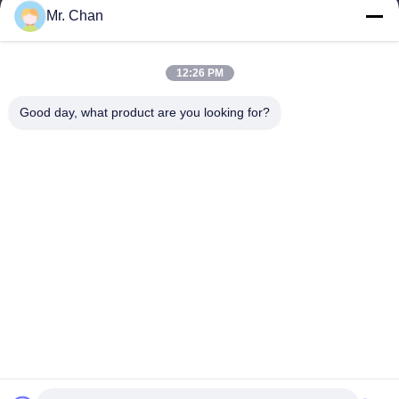
Mr. Chan
آدرس ما
آدرس شرکت
12:26 PM
28th، Jiuan Rd، منطقه صنعتی Jiuli، Shangwang. شهر رویان،
ژجیانگ، چین
Good day, what product are you looking for?
آدرس کارخانه
28th، Jiuan Rd، منطقه صنعتی Jiuli، Shangwang. شهر رویان،
ژجیانگ، چین
تلفن
0086-577-65158955
چین کیفیت خوب ماشین آلات فرآوری دارویی تامین کننده. حق چاپ ©
-2026 Leadtop Pharmaceutical Machinery . تمامی حقوق محفوظ
است.