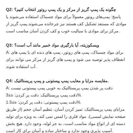
Q2: چگونه یک پمپ گریز از مرکز و یک پمپ روتور انتخاب کنیم؟
پاسخ: پمپ‌های روتور معمولاً برای مواد چسبناک استفاده می‌شوند یا
موادی که مستعد تشکیل کف هستند نیز چرخانده می‌شوند.پمپ گریز از
مرکز برای موادی با سیالیت خوب و کف کردن آسان مناسب است.
Q3: ویسکوزیته، آیا بارگیری مواد خمیر مانند آب است؟
A: برای مواد چسبناک، پمپ های روتور، پمپ های دنده ای یا پمپ های
انعطاف پذیر توصیه می شود و پمپ های گریز از مرکز می توانند برای
آب استفاده شوند.
Q4: مقایسه مزایا و معایب پمپ پیستونی و پمپ پریستالتیک.
A: دقت پر شدن پمپ پریستالتیک به خوبی پمپ پیستونی نیست
دقت پمپ پریستالتیک: دقت پر کردن: ≤±3%.
دقت پمپ پیستونی: دقت پر کردن: ≤±1.5%.
مزایای پمپ پریستالتیک: تمیز کردن آسان، تنظیم آسان حجم (از طریق
صفحه نمایش لمسی)، مواد فلزی را لمس نمی کند، به ویژه برای تولید
دسته ای از انواع مواد مناسب است، به جز لوله، وجود دارد. هیچ بخش
آسیب پذیری وجود ندارد و ساختار ساده و آسان برای کار است.