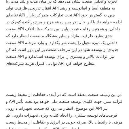
تجزیه و تحلیل صنعت نشان می دهد که در میان مدت و بلند مدت، با
انتقال تدریجی ظرفیت تولید API به منطقه آسیا و اقیانوسیه و رشد
تقاضای API تحت تدارکات متمرکز، بازار API چین به گسترش خود
ادامه خواهد داد.با این حال، در پس زمینه هرج و مرج پراکنده کوچک در
صنعت API داخلی، و همچنین رقابت قیمت پایین بین شرکت ها، اتلاف
جدی منابع، ظرفیت مازاد و سایر مشکلات، صنعت انتظار دارد که
صنعت API داخلی یک دوره تحول را پشت سر بگذارد. و وارد مرحله
جدیدی از توسعه شود.در این مرحله، صنعت بر این باور است که کل
صنعت API نیز الزامات بالاتر و بیشتری را برای توسعه استاندارد و
توانایی کنترل هزینه شرکت‌های API مطرح خواهد کرد.
در این زمینه، صنعت معتقد است که در آینده، حفاظت از محیط زیست
و API فرآیند سبز، جهت کلیدی توسعه صنعت ملی خواهد بود.تحت تأثیر
این موضوع، انتظار می‌رود که صنعت تجهیزات دارویی API نیز
فرصت‌های توسعه بیشتری را ایجاد کند.به ویژه، تجهیزات دارویی کم
هزینه، با راندمان بالا، صرفه جویی در انرژی و حفاظت از محیط زیست