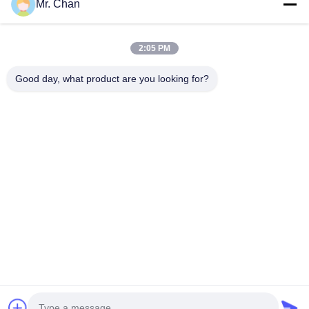
Mr. Chan
آدرس ما
آدرس شرکت
2:05 PM
28th، Jiuan Rd، منطقه صنعتی Jiuli، Shangwang. شهر رویان،
ژجیانگ، چین
Good day, what product are you looking for?
آدرس کارخانه
28th، Jiuan Rd، منطقه صنعتی Jiuli، Shangwang. شهر رویان،
ژجیانگ، چین
تلفن
0086-577-65158955
چین کیفیت خوب ماشین آلات فرآوری دارویی تامین کننده. حق چاپ ©
-2026 Leadtop Pharmaceutical Machinery . تمامی حقوق محفوظ
است.
نقشه سایت
|
سیاست حفظ حریم خصوصی